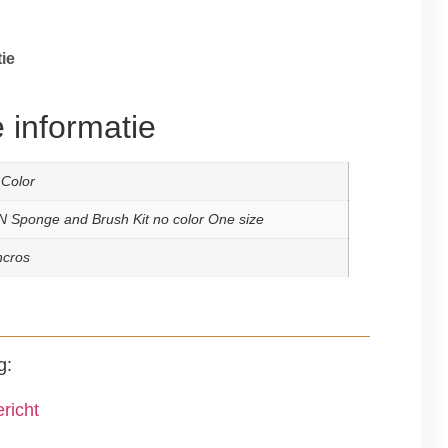
ie
 informatie
Color
 Sponge and Brush Kit no color One size
ncros
g:
richt