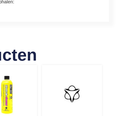
phalen:
ucten