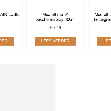
AIN LUBE
Muc-off mo-94
Muc-off d
beschermspray 400ml
kettingre
€
7,49
DER
LEES VERDER
LE