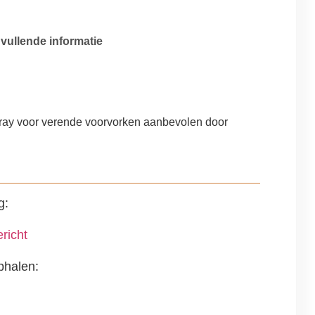
vullende informatie
g
ray voor verende voorvorken aanbevolen door
g:
richt
phalen: