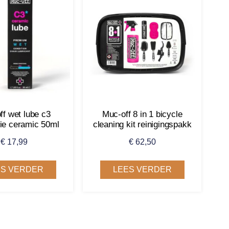
ff wet lube c3
Muc-off 8 in 1 bicycle
lie ceramic 50ml
cleaning kit reinigingspakk
€
17,99
€
62,50
ES VERDER
LEES VERDER