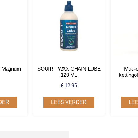
tb Magnum
SQUIRT WAX CHAIN LUBE
Muc-o
120 ML
kettingo
€
12,95
DER
LEES VERDER
LE