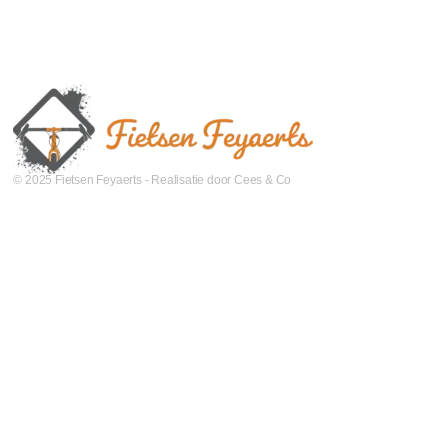
© 2025 Fietsen Feyaerts - Realisatie door Cees & Co