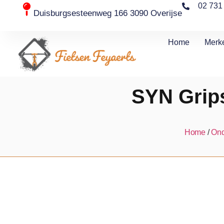
02 731
Duisburgsesteenweg 166 3090 Overijse
Home
Merk
SYN Grips
Home
/
Ond