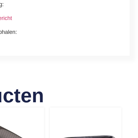
g:
richt
phalen:
ucten