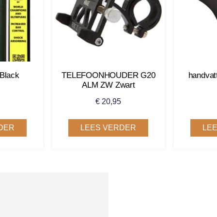
Black
TELEFOONHOUDER G20
handva
ALM ZW Zwart
€
20,95
DER
LEES VERDER
LE