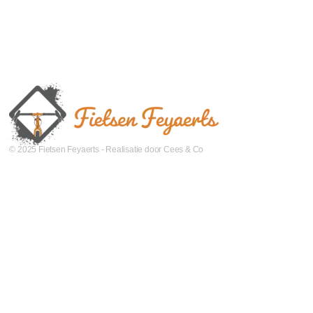
© 2025 Fietsen Feyaerts - Realisatie door Cees & Co