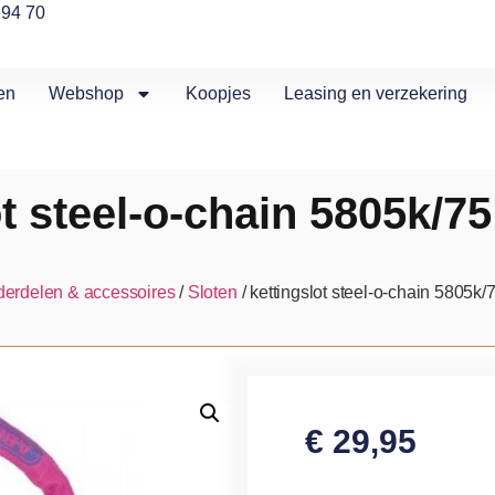
 94 70
en
Webshop
Koopjes
Leasing en verzekering
ot steel-o-chain 5805k/75
erdelen & accessoires
/
Sloten
/ kettingslot steel-o-chain 5805k/
€
29,95