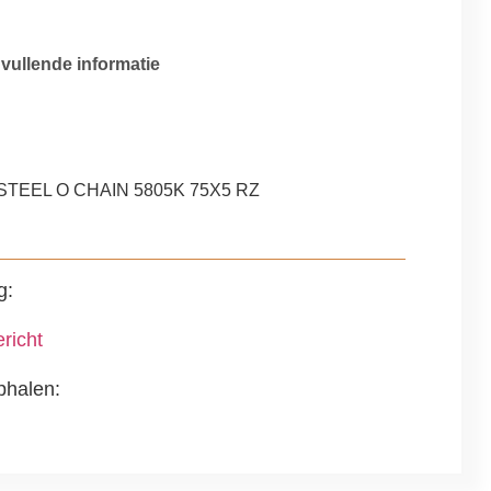
vullende informatie
g
STEEL O CHAIN 5805K 75X5 RZ
g:
richt
phalen: