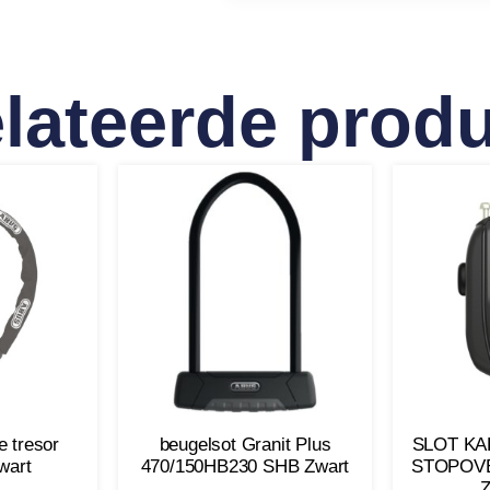
lateerde prod
e tresor
beugelsot Granit Plus
SLOT KA
wart
470/150HB230 SHB Zwart
STOPOVE