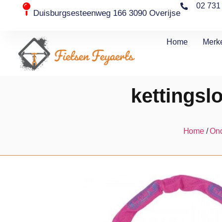
02 731
Duisburgsesteenweg 166 3090 Overijse
Home
Merk
kettingsl
Home
/
Ond