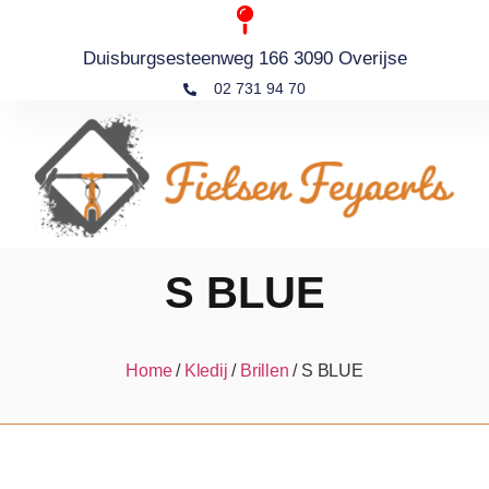
Duisburgsesteenweg 166 3090 Overijse
02 731 94 70
S BLUE
Home
/
Kledij
/
Brillen
/ S BLUE