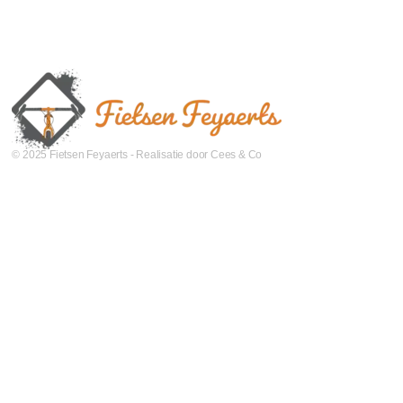
© 2025 Fietsen Feyaerts - Realisatie door Cees & Co