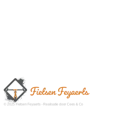
© 2025 Fietsen Feyaerts - Realisatie door Cees & Co