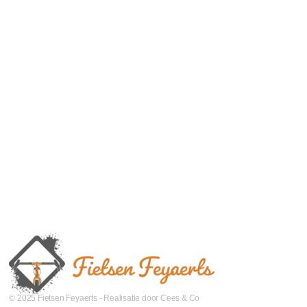
© 2025 Fietsen Feyaerts - Realisatie door Cees & Co