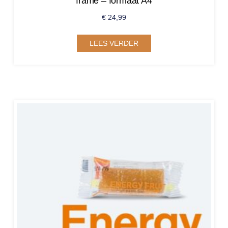
frame – formaat A4
€
24,99
LEES VERDER