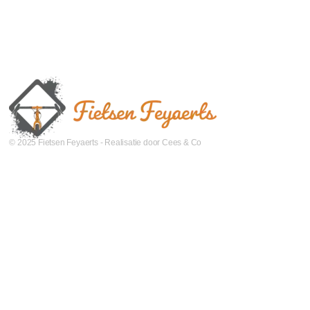
© 2025 Fietsen Feyaerts - Realisatie door Cees & Co