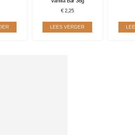
Vanilla Bar 36g
€
2,25
DER
LEES VERDER
LE