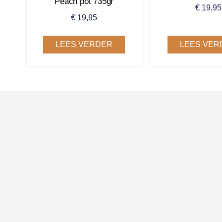
Peach pot 735gr
€
19,95
€
19,95
LEES VERDER
LEES VER