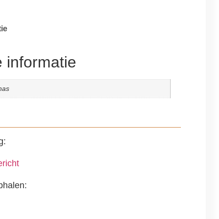
ie
 informatie
nas
g:
richt
phalen: