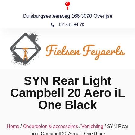
Duisburgsesteenweg 166 3090 Overijse
02 731 94 70
SYN Rear Light
Campbell 20 Aero iL
One Black
Home
/
Onderdelen & accessoires
/
Verlichting
/ SYN Rear
Light Campbell 20 Aero iL One Black