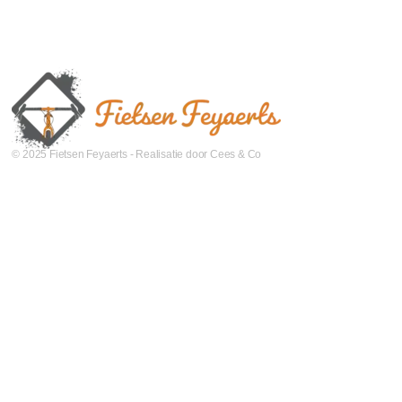
© 2025 Fietsen Feyaerts - Realisatie door Cees & Co