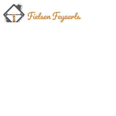
© 2025 Fietsen Feyaerts - Realisatie door Cees & Co