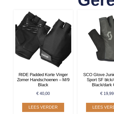
RIDE Padded Korte Vinger
SCO Glove Juni
Zomer Handschoenen – M/9
Sport SF blck/
Black
Black/dark
€
40,00
€
19,99
LEES VERDER
LEES VER