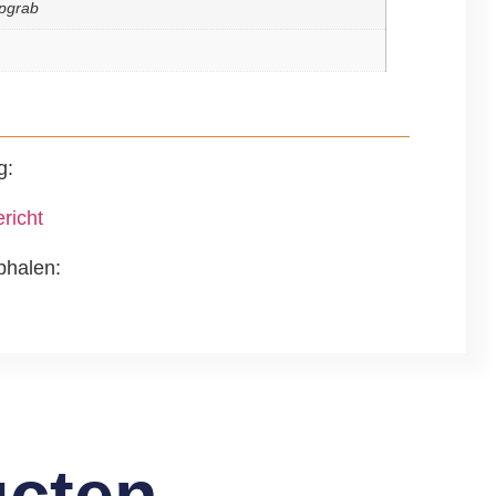
pgrab
g:
richt
phalen:
ucten