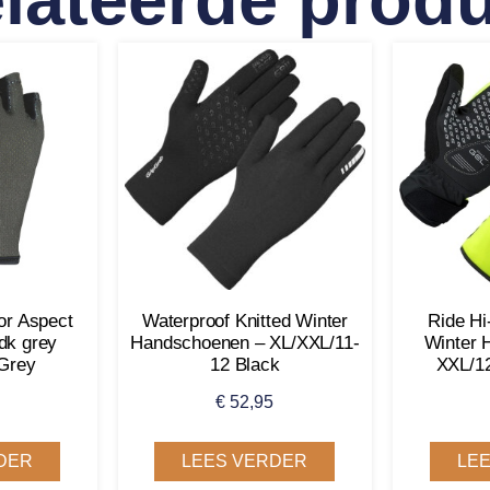
or Aspect
Waterproof Knitted Winter
Ride Hi
dk grey
Handschoenen – XL/XXL/11-
Winter 
 Grey
12 Black
XXL/12
€
52,95
DER
LEES VERDER
LE