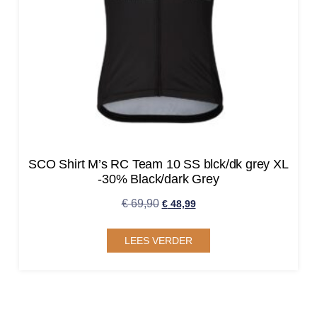
SCO Shirt M’s RC Team 10 SS blck/dk grey XL
-30% Black/dark Grey
€
69,90
€
48,99
LEES VERDER