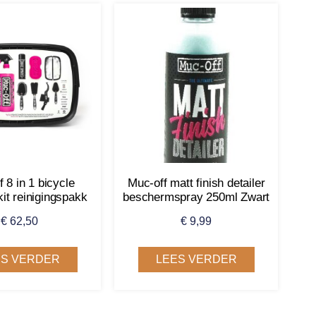
 8 in 1 bicycle
Muc-off matt finish detailer
kit reinigingspakk
beschermspray 250ml Zwart
€
62,50
€
9,99
ES VERDER
LEES VERDER