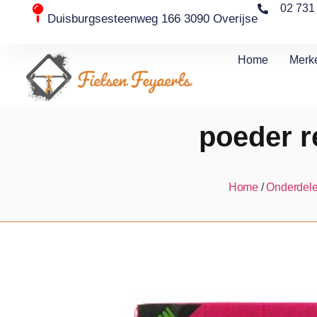
02 731
Duisburgsesteenweg 166 3090 Overijse
Home
Merk
poeder re
Home
/
Onderdele