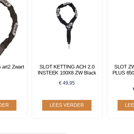
5 art2 Zwart
SLOT KETTING ACH 2.0
SLOT Z
INSTEEK 100X8 ZW Black
PLUS 65
€
49,95
DER
LEES VERDER
LE