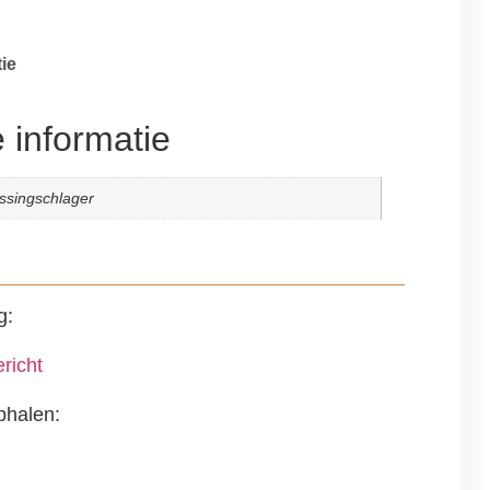
ie
 informatie
ssingschlager
g:
richt
phalen: