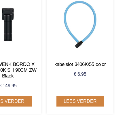
WENK BORDO X
kabelslot 3406K/55 color
00K SH 90CM ZW
€
6,95
Black
€
149,95
ES VERDER
LEES VERDER