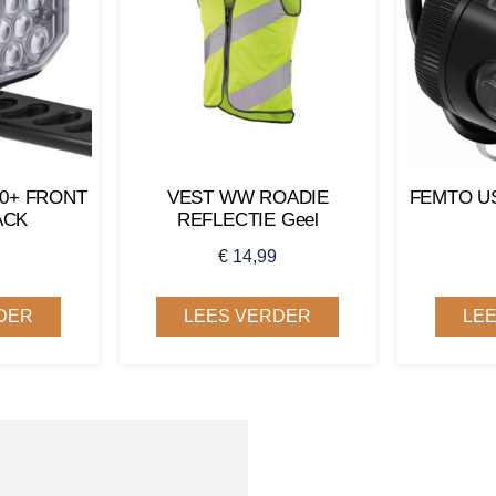
00+ FRONT
VEST WW ROADIE
FEMTO U
ACK
REFLECTIE Geel
€
14,99
DER
LEES VERDER
LE