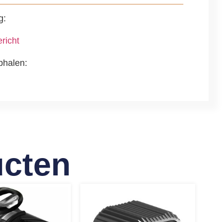
g:
richt
phalen:
ucten