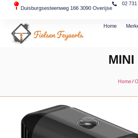
02 731
Duisburgsesteenweg 166 3090 Overijse
Home
Merk
MINI
Home
/
O