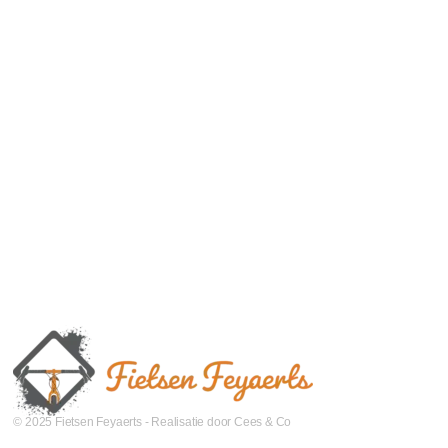
© 2025 Fietsen Feyaerts - Realisatie door Cees & Co