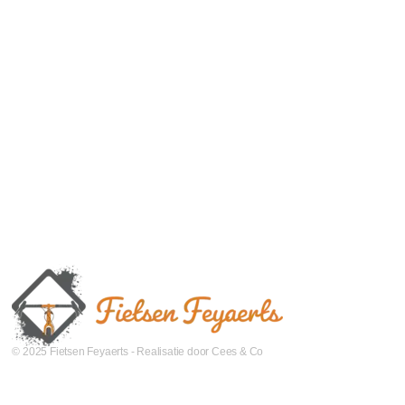
© 2025 Fietsen Feyaerts - Realisatie door Cees & Co