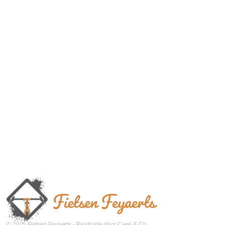
© 2025 Fietsen Feyaerts - Realisatie door Cees & Co