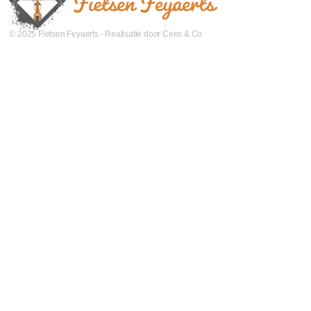
© 2025 Fietsen Feyaerts - Realisatie door Cees & Co