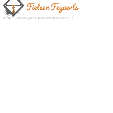
© 2025 Fietsen Feyaerts - Realisatie door Cees & Co