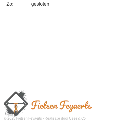
Zo:
gesloten
© 2025 Fietsen Feyaerts - Realisatie door Cees & Co