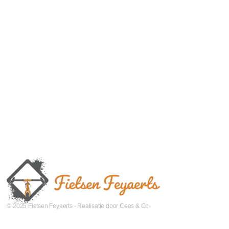
© 2025 Fietsen Feyaerts - Realisatie door Cees & Co