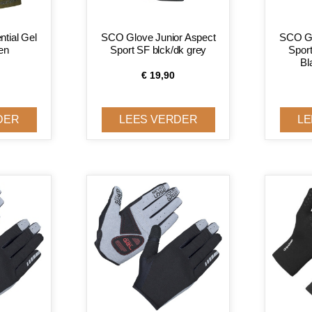
tial Gel
SCO Glove Junior Aspect
SCO Gl
en
Sport SF blck/dk grey
Sport
Bl
€
19,90
DER
LEES VERDER
LE