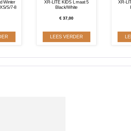
ed Winter
XR-LITE KIDS L maat 5
XR-LI
XS/S/7-8
Black/White
€
37,00
DER
LEES VERDER
LE