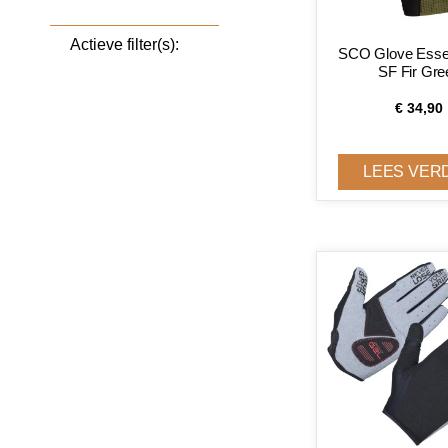
Actieve filter(s):
SCO Glove Essen
SF Fir Gre
€
34,90
LEES VER