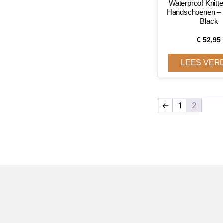
Waterproof Knitt
Handschoenen – 
Black
€
52,95
LEES VER
←
1
2