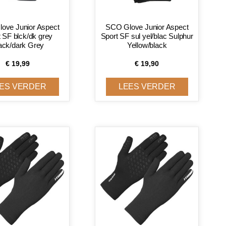
ove Junior Aspect
SCO Glove Junior Aspect
 SF blck/dk grey
Sport SF sul yel/blac Sulphur
ack/dark Grey
Yellow/black
€
19,99
€
19,90
ES VERDER
LEES VERDER